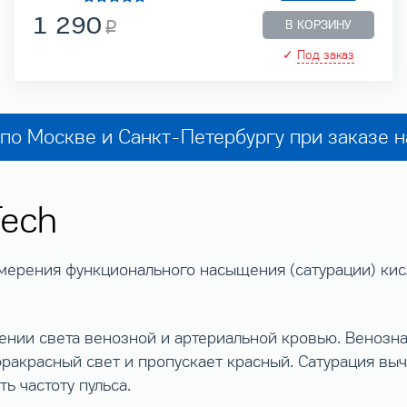
1 290
В КОРЗИНУ
✓
Под заказ
по Москве и Санкт-Петербургу при заказе 
ech
мерения функционального насыщения (сатурации) кис
нии света венозной и артериальной кровью. Венозна
ракрасный свет и пропускает красный. Сатурация выч
ь частоту пульса.