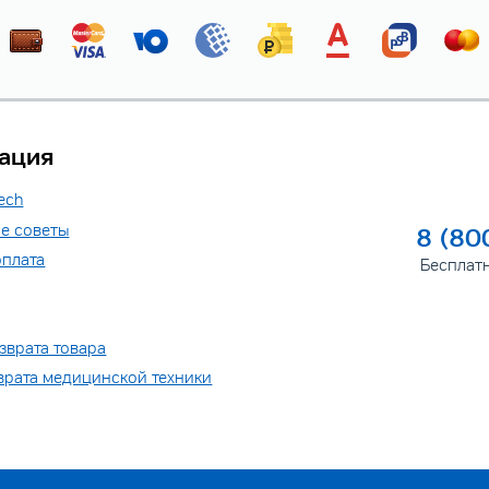
ация
ech
е советы
8 (80
оплата
Бесплат
зврата товара
врата медицинской техники