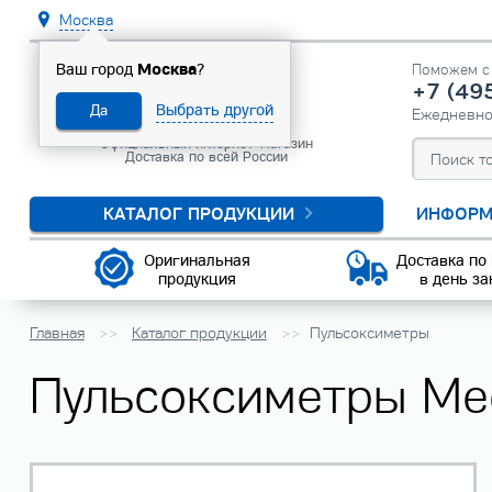
Москва
Москва
Ваш город
?
Поможем с 
+7 (49
Выбрать другой
Да
Ежедневн
Официальный интернет-магазин
Доставка по всей России
КАТАЛОГ ПРОДУКЦИИ
ИНФОРМ
Оригинальная
Доставка по
продукция
в день за
Главная
Каталог продукции
Пульсоксиметры
Пульсоксиметры Me